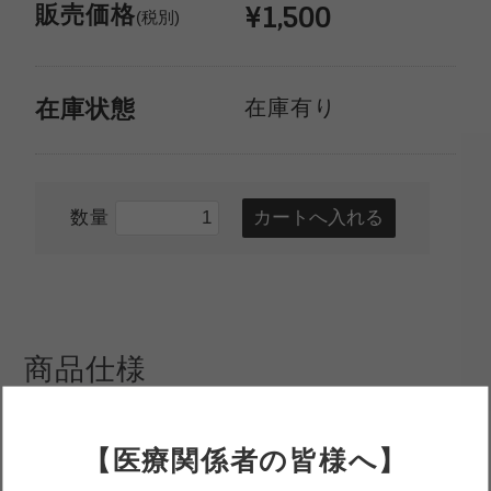
¥1,500
販売価格
(税別)
在庫有り
在庫状態
数量
商品仕様
【医療関係者の皆様へ】
インプラントシステム
ストローマン Tissue Level
プラットフォーム
TL-RN/WN