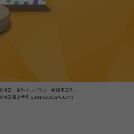
療機器 歯科インプラント補綴用器具
療機器届出番号 23B1X10001A58043