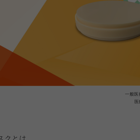
一般医
医
スクとは