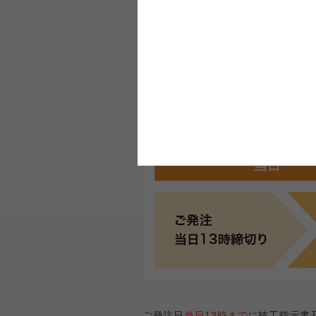
納期について
ご発注日
当日13時まで
に技工指示書