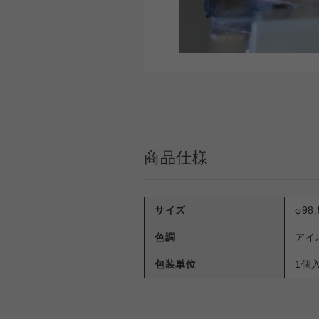
商品仕様
サイズ
φ98
色調
アイ
包装単位
1個