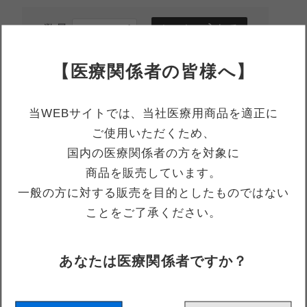
数量
【医療関係者の皆様へ】
当WEBサイトでは、当社医療用商品を適正に
商品仕様
ご使用いただくため、
国内の医療関係者の方を対象に
商品を販売しています。
サイズ(mm)
全長11.0、穿孔深さ 2034-S:5.6、2034-M:10.6、2034-L:15.6
一般の方に対する販売を目的としたものではない
材質
チタン合金製（未滅菌）
ことをご了承ください。
梱包形態
１個入
クラス分類
クラスⅠ（一般医療機器）
あなたは医療関係者ですか？