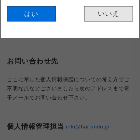
求められた場合、または犯罪の捜査、
はい
第三者に対する権利侵害の排除、予
防、その他に準ずる必要性がある場合
お問い合わせ先
ここに示した個人情報保護についての考え方でご
不明な点などございましたら次のアドレスまで電
子メールでお問い合わせ下さい。
個人情報管理担当
info@harkindo.jp