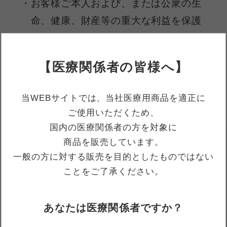
お客様ご本人および、または公衆の生
命、健康、財産等の重大な利益を保護
するために必要な場合
【医療関係者の皆様へ】
あらかじめお客様ご本人から同意を得
ている場合
当WEBサイトでは、当社医療用商品を適正に
ご使用いただくため、
当社の規約等に違反している場合に、
国内の医療関係者の方を対象に
他のお客様、第三者または当社の権
商品を販売しています。
利、財産を保護するために必要と認め
一般の方に対する販売を目的としたものではない
られる場合
ことをご了承ください。
裁判所、行政機関の命令等、そのほか
あなたは医療関係者ですか？
法律の定めに従って個人情報の開示を