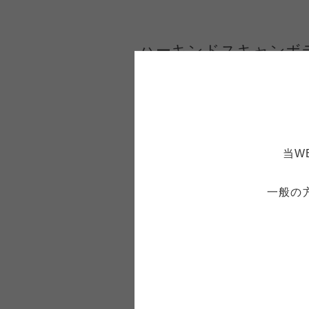
ハーキンドスキャンボ
独自特許の多面形状でインプラントの
ハーキンドスキャンボディは、独自
ヘッド部分に表面処理を施すことで
処理により着色されています。
当W
一般の