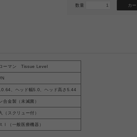
数量
ーマン Tissue Level
WN
10.64、ヘッド幅5.0、ヘッド高さ5.44
ン合金製（未滅菌）
入（スクリュー付）
スⅠ（一般医療機器）