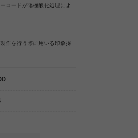
ラーコードが陽極酸化処理によ
の製作を行う際に用いる印象採
00
り