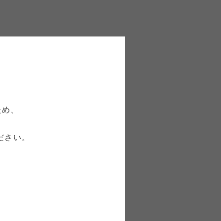
です。チタン合金製で耐久性に優れ
に対応したカラーコードが陽極酸化
ため、
ださい。