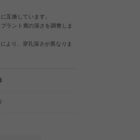
.0）に互換しています。
ンプラント窩の深さを調整しま
いにより、穿孔深さが異なりま
0
り