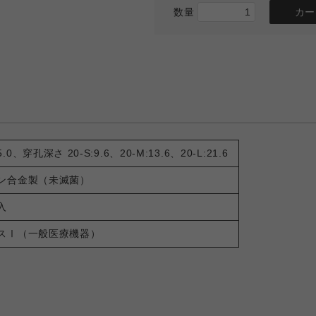
数量
.0、穿孔深さ 20-S:9.6、20-M:13.6、20-L:21.6
ン合金製（未滅菌）
入
スⅠ（一般医療機器）