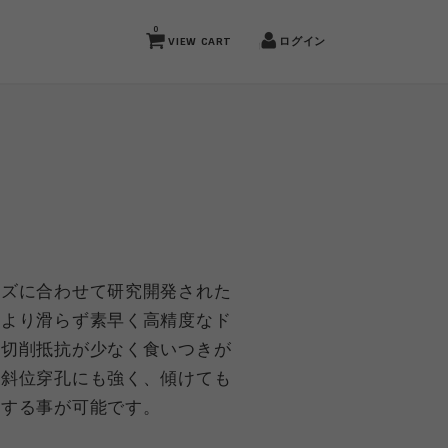
0
VIEW CART
ログイン
ーズに合わせて研究開発された
により滑らず素早く高精度なド
、切削抵抗が少なく食いつきが
、斜位穿孔にも強く、傾けても
成する事が可能です。